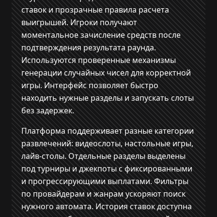
ставок и прозрачные правила расчета
выигрышей. Игроки получают
моментальное зачисление средств после
подтверждения результата раунда.
Используются проверенные механизмы
генерации случайных чисел для корректной
игры. Интерфейс позволяет быстро
находить нужные разделы и запускать слоты
без задержек.
Платформа поддерживает разные категории
развлечений: видеослоты, настольные игры,
лайв-столы. Отдельные разделы выделены
под турниры и джекпоты с фиксированными
и прогрессирующими выплатами. Фильтры
по провайдерам и жанрам ускоряют поиск
нужного автомата. История ставок доступна