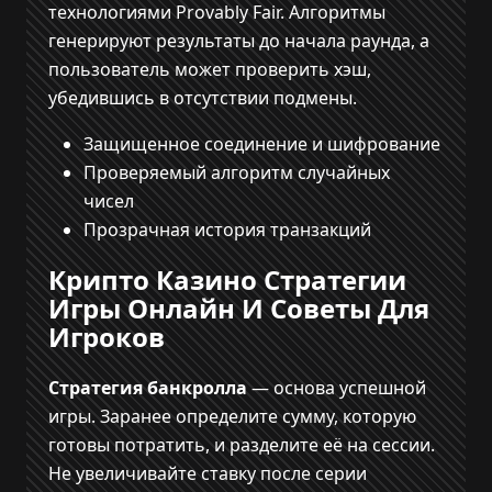
технологиями Provably Fair. Алгоритмы
генерируют результаты до начала раунда, а
пользователь может проверить хэш,
убедившись в отсутствии подмены.
Защищенное соединение и шифрование
Проверяемый алгоритм случайных
чисел
Прозрачная история транзакций
Крипто Казино Стратегии
Игры Онлайн И Советы Для
Игроков
Стратегия банкролла
— основа успешной
игры. Заранее определите сумму, которую
готовы потратить, и разделите её на сессии.
Не увеличивайте ставку после серии