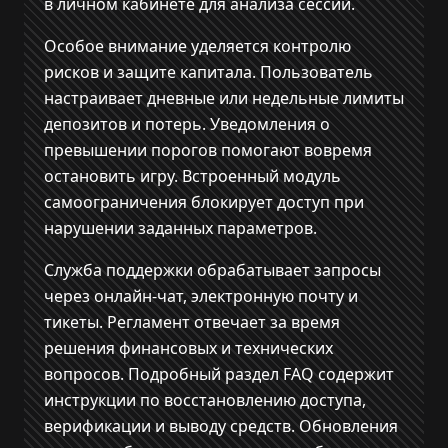
в личном кабинете для анализа сессий.
Особое внимание уделяется контролю
рисков и защите капитала. Пользователь
настраивает дневные или недельные лимиты
депозитов и потерь. Уведомления о
превышении порогов помогают вовремя
остановить игру. Встроенный модуль
самоограничения блокирует доступ при
нарушении заданных параметров.
Служба поддержки обрабатывает запросы
через онлайн-чат, электронную почту и
тикеты. Регламент отвечает за время
решения финансовых и технических
вопросов. Подробный раздел FAQ содержит
инструкции по восстановлению доступа,
верификации и выводу средств. Обновления