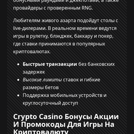
провайдеры с проверенным RNG.
Любителям живого азарта подойдут столы с
live-дилерами. В реальном времени ведутся
игры в рулетку, блэкджек, баккару и покер,
где ставки принимаются в популярных
криптовалютах.
Быстрые транзакции
без банковских
задержек
Высокие лимиты
ставок и гибкие
размеры бетов
Поддержка мобильных устройств и
круглосуточный доступ
Crypto Casino Бонусы Акции
И Промокоды Для Игры На
Криптовалюту